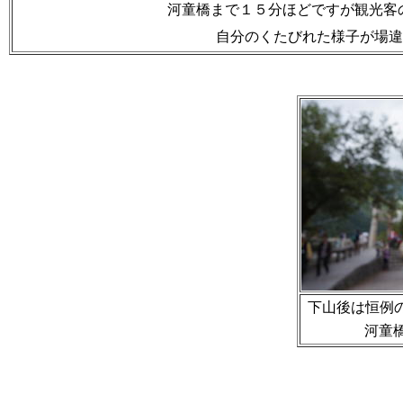
河童橋まで１５分ほどですが観光客
自分のくたびれた様子が場
下山後は恒例の
河童