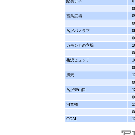
紀美子平
0
0
雷鳥広場
0
0
岳沢パノラマ
0
0
カモシカの立場
1
0
岳沢ヒュッテ
1
0
風穴
1
0
岳沢登山口
1
0
河童橋
1
0
GOAL
1