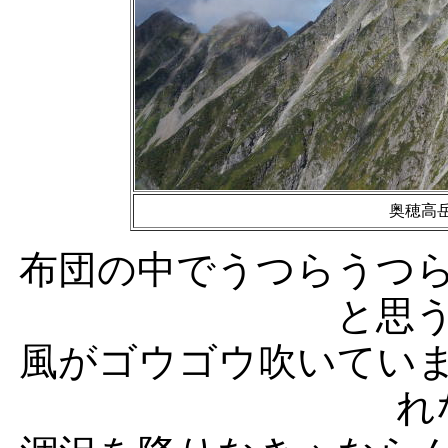
奥穂高
布団の中でうつらうつ
と思
風がゴウゴウ吹いてい
れ