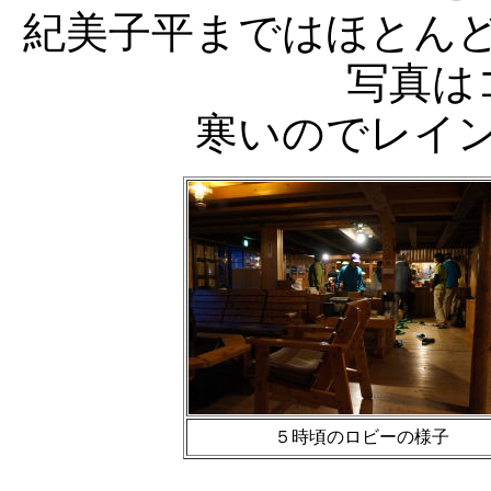
紀美子平まではほとん
写真は
寒いのでレイ
５時頃のロビーの様子