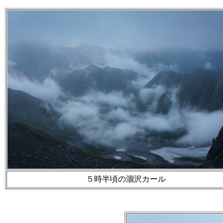
５時半頃の涸沢カール