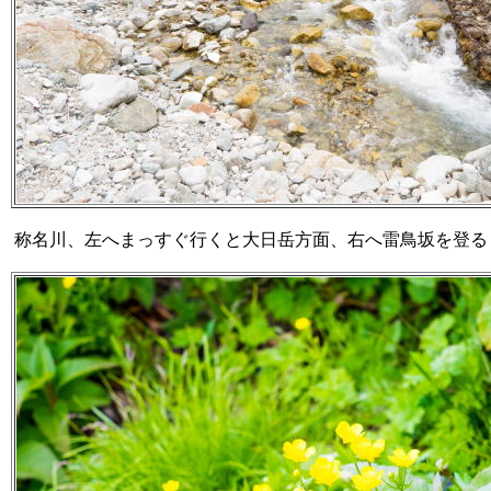
称名川、左へまっすぐ行くと大日岳方面、右へ雷鳥坂を登る