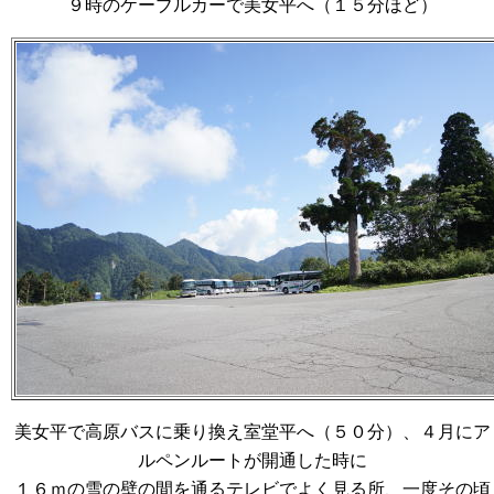
９時のケーブルカーで美女平へ（１５分ほど）
美女平で高原バスに乗り換え室堂平へ（５０分）、４月にア
ルペンルートが開通した時に
１６ｍの雪の壁の間を通るテレビでよく見る所、一度その頃