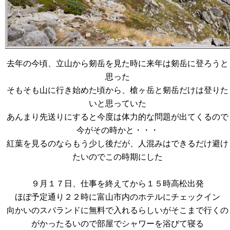
去年の今頃、立山から剱岳を見た時に来年は剱岳に登ろうと
思った
そもそも山に行き始めた頃から、槍ヶ岳と剱岳だけは登りた
いと思っていた
あんまり先送りにすると今度は体力的な問題が出てくるので
今がその時かと・・・
紅葉を見るのならもう少し後だが、人混みはできるだけ避け
たいのでこの時期にした
９月１７日、仕事を終えてから１５時高松出発
ほぼ予定通り２２時に富山市内のホテルにチェックイン
向かいのスパランドに無料で入れるらしいがそこまで行くの
がかったるいので部屋でシャワーを浴びて寝る