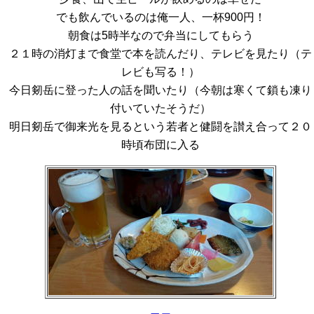
でも飲んでいるのは俺一人、一杯900円！
朝食は5時半なので弁当にしてもらう
２１時の消灯まで食堂で本を読んだり、テレビを見たり（テ
レビも写る！）
今日剱岳に登った人の話を聞いたり（今朝は寒くて鎖も凍り
付いていたそうだ）
明日剱岳で御来光を見るという若者と健闘を讃え合って２０
時頃布団に入る