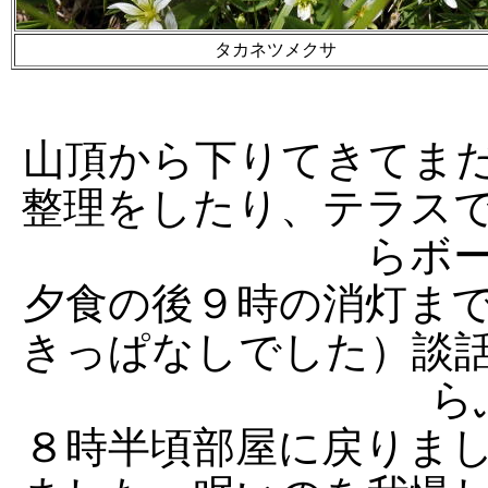
タカネツメクサ
山頂から下りてきてま
整理をしたり、テラス
らボ
夕食の後９時の消灯ま
きっぱなしでした）談
ら
８時半頃部屋に戻りま