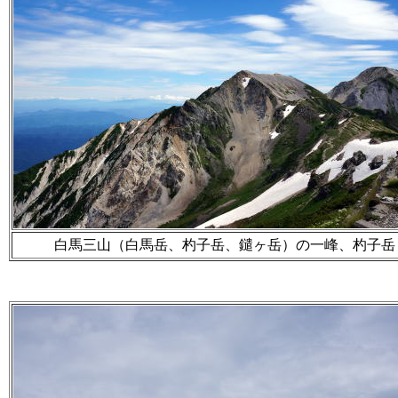
白馬三山（白馬岳、杓子岳、鑓ヶ岳）の一峰、杓子