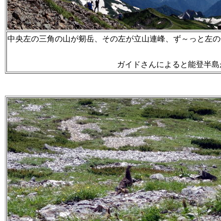
中央左の三角の山が剱岳、その左が立山連峰、ず～っと左の
ガイドさんによると能登半島