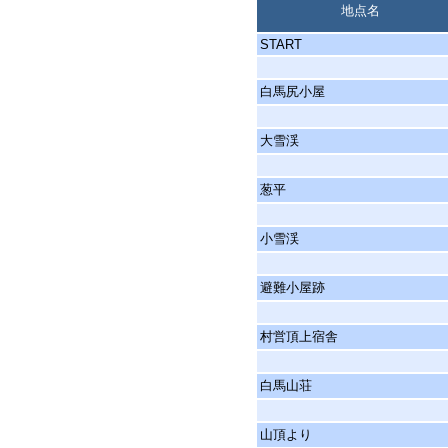
地点名
START
白馬尻小屋
大雪渓
葱平
小雪渓
避難小屋跡
村営頂上宿舎
白馬山荘
山頂より