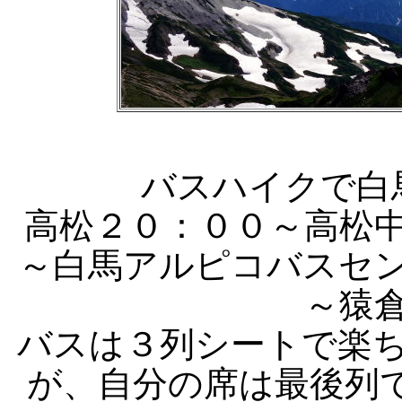
バスハイクで白
高松２０：００～高松中
～白馬アルピコバスセ
～猿
バスは３列シートで楽
が、自分の席は最後列で